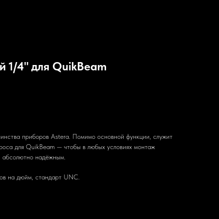
й 1/4" для QuikBeam
инства приборов Astera. Помимо основной функции, служит
троса для QuikBeam — чтобы в любых условиях монтаж
 и абсолютно надёжным.
ков на дюйм, стандарт UNC.