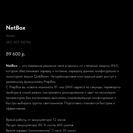
NetBox
Astera
SKU:
AST-NETBX
89 600
р.
NetBox
— это надёжное решение «всё в одном» со степенью защиты IP65,
которое обеспечивает зарядку и питание, передачу данных, конфигурацию и
мониторинг ваших QuikBeam. Четырёхпортовая конструкция даёт доступ к
удалённому функционалу PrepBox.
С PrepBox вы можете назначать IP- или DMX-адреса за секунды, переводить
приборы в синий режим, настраивать диммирование и цвет на нескольких
прожекторах без контроллера, выполнять индивидуальную конфигурацию и
быстро выбирать группы светильников. Подготовка становится быстрее и
эффективнее.
Время работы от аккумулятора: 12 часов
Ресурс аккумулятора: 80 % после 400 циклов
Время зарядки (номинальное): 3 часа 30 минут