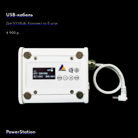
USB-кабель
Для NYXBulb. Комплект из 8 штук
4 900
р.
PowerStation