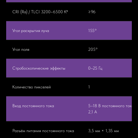
CRI (Ra) / TLCI 3200–6500 K*
≥96
Угол раскрытия луча
155°
Угол поля
205°
Стробоскопические эффекты
0–25 Гц
Количество пикселей
1
Вход постоянного тока
5–18 В постоянного тока,
2,1 А
Разъём питания постоянного тока
3,5 мм × 1,35 мм