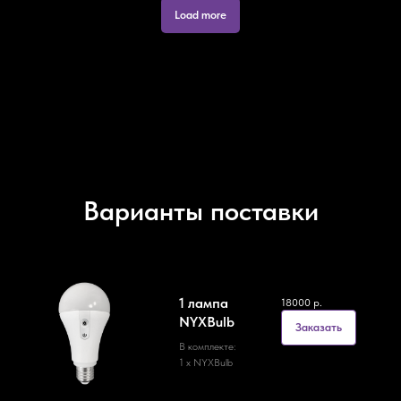
Load more
Варианты поставки
1 лампа
18000
р.
NYXBulb
Заказать
В комплекте:
1 х NYXBulb