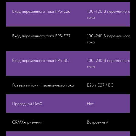
Вход переменного тока FP5-E26
100–120 В переменного
тока
Вход переменного тока FP5-E27
100–240 В переменного
тока
Вход переменного тока FP5-BC
100–240 В переменного
тока
Разъём питания переменного тока
E26 / E27 / BC
Проводной DMX
Нет
CRMX‑приёмник
Встроенный