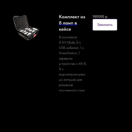
Комплект из
180000
р.
8 ламп в
Заказать
кейсе
В комплекте:
8 NYXBulb, 8 x
USB-кабелей, 1 x
PowerStation, 1
зарядное
устройство x 48 В,
8 x
водонепроницаем
ых заглушек для
разъемов
постоянного тока