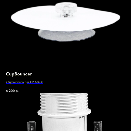
CupBouncer
Отражатель для NYXBulb
6 200
р.