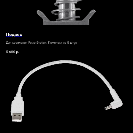
Подвес
Для крепления PowerStation. Комплект из 8 штук
5 600
р.