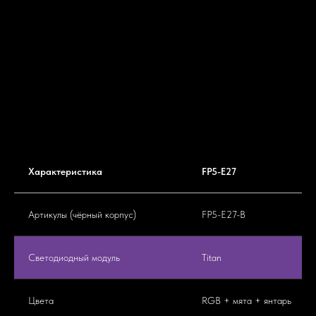
Характеристика
FP5-E27
Артикулы (чёрный корпус)
FP5-E27-B
Светодиодный модуль
Titan
Цвета
RGB + мята + янтарь