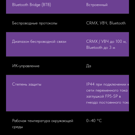
Bluetooth Bridge (BTB)
Встроенный
Беспроводные протоколы
CRMX, УВЧ, Bluetooth
Диапазон беспроводной связи
CRMX / УВЧ до 100 м,
Bluetooth до 3 м
ИК‑управление
Да
Степень защиты
IP44 при подключении к
сети переменного тока с
заглушкой FP5-SP в
гнездо постоянного тока
Рабочая температура окружающей
0–40 °C
среды