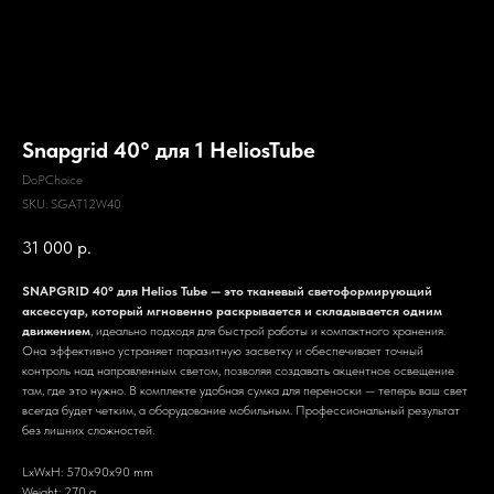
Snapgrid 40° для 1 HeliosTube
DoPChoice
SKU:
SGAT12W40
31 000
р.
SNAPGRID 40° для Helios Tube — это тканевый светоформирующий
аксессуар, который мгновенно раскрывается и складывается одним
движением
, идеально подходя для быстрой работы и компактного хранения.
Она эффективно устраняет паразитную засветку и обеспечивает точный
контроль над направленным светом, позволяя создавать акцентное освещение
там, где это нужно. В комплекте удобная сумка для переноски — теперь ваш свет
всегда будет четким, а оборудование мобильным. Профессиональный результат
без лишних сложностей.
LxWxH: 570x90x90 mm
Weight: 270 g