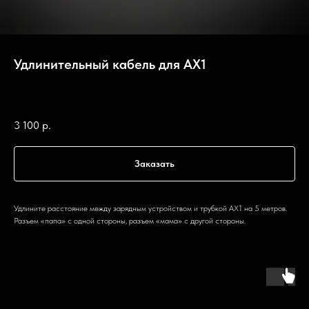
Удлинительный кабель для AX1
Astera
SKU:
AX1-EXC
3 100
р.
Заказать
Удлините расстояние между зарядным устройством и трубкой AX1 на 5 метров.
Разъем «папа» с одной стороны, разъем «мама» с другой стороны.