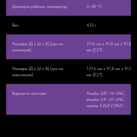
Диапазон рабочих температур
0–40 °C
Вес
433 г
Размеры (Д x Ш x В) (зум на
117,6 мм x 91,8 мм x 91,8
минимуме)
мм (E27)
Размеры (Д x Ш x В) (зум на
137,6 мм x 91,8 мм x 91,8
максимуме)
мм (E27)
Варианты монтажа
Резьба 3/8"–16 UNC,
резьба 1/4"–20 UNC,
цоколь E26/E27/B22