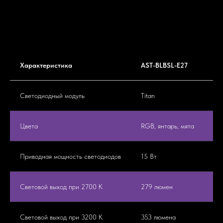
Характеристика
AST-BLBSL-E27
Светодиодный модуль
Titan
Цвета
RGB, янтарь, мята
Приводная мощность светодиодов
15 Вт
Световой выход при 2700 К
279 люмен
Световой выход при 3200 К
353 люмена