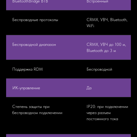
BluetoothBridge BTB
Встроенный
Беспроводные протоколы
CRMX, УВЧ, Bluetooth,
WiFi
Беспроводной диапазон
CRMX, УВЧ до 100 м,
Bluetooth до 3 м
Поддержка RDM
Беспроводной
ИК-управление
Да
Степень защиты при
IP20: при подключении
беспроводном подключении
через разъем
постоянного тока