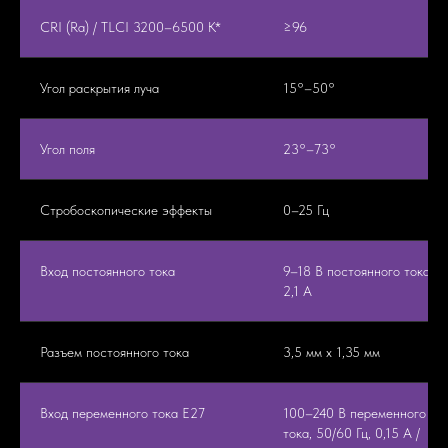
CRI (Ra) / TLCI 3200–6500 K*
≥96
Угол раскрытия луча
15°–50°
Угол поля
23°–73°
Стробоскопические эффекты
0–25 Гц
Вход постоянного тока
9–18 В постоянного тока,
2,1 А
Разъем постоянного тока
3,5 мм x 1,35 мм
Вход переменного тока E27
100–240 В переменного
тока, 50/60 Гц, 0,15 А /