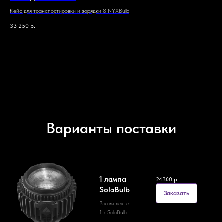
Кейс для транспортировки и зарядки 8 NYXBulb
33 250
р.
Варианты поставки
1 лампа
24300
р.
SolaBulb
Заказать
В комплекте:
1 х SolaBulb