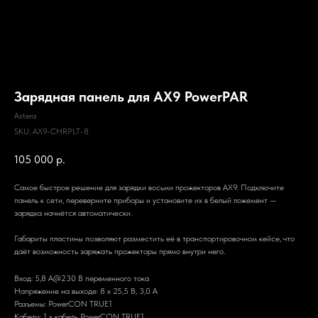
Зарядная панель для AX9 PowerPAR
Astera
SKU:
AX9-CHRPLT-8
105 000
р.
Самое быстрое решение для зарядки восьми прожекторов AX9. Подключите
панель к сети, переверните приборы и установите их в белый ложемент —
зарядка начнётся автоматически.
Габариты пластины позволяют разместить её в транспортировочном кейсе, что
даёт возможность заряжать прожекторы прямо внутри него.
Вход: 5,8 А@230 В переменного тока
Напряжение на выходе: 8 x 25,5 В, 3,0 A
Разъемы: PowerCON TRUE1
Кабели: 1 x кабель PowerCON TRUE1