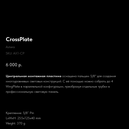
CrossPlate
Astera
SKU:
AX1-CP
6 000
р.
Центральная монтажная пластина
оснащена пальцем 5/8" для создания
многоуровневых световых конструкций. С её помощью можно собрать до 4
WingPlate в параллельной конфигурации, преобразуя отдельные трубки в
профессиональную световую панель.
Крепление: 5/8“ Pin
LxWxH: 255x125x40 mm
Weight: 370 g