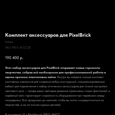
Комплект аксессуаров для PixelBrick
Astera
SKU:
PB15-ACCCSE
190 400
р.
Этот набор аксессуаров для PixelBrick открывает новые горизонты
творчества, собрав всё необходимое для профессиональной работы в
одном прочном пластиковом кейсе.
Внутри вы найдете полный комплект
монтажных элементов для создания любых конструкций, специализированные
кабели для подключения и набор оптических аксессуаров для точной настройки
светового луча — теперь ваши световые решения ограничены только фантазией, а
надёжный кейс гарантирует сохранность оборудования при перевозке между
площадками. Всё продумано до мелочей, чтобы вы могли сосредоточиться на
творчестве, а не на поиске нужных деталей.
В комплекте: 10 x BrickMount (PB15-BMO)