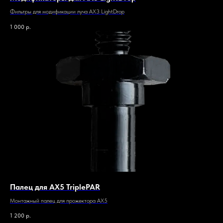
Фильтры для модификации луча AX3 LightDrop
1 000
р.
Палец для AX5 TriplePAR
Монтажный палец для прожектора AX5
1 200
р.