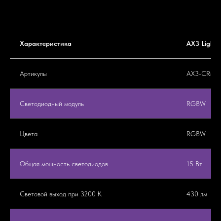
Характеристика
AX3 Light
Артикулы
AX3-CRMX 
Светодиодный модуль
RGBW
Цвета
RGBW
Общая мощность светодиодов
15 Вт
Световой выход при 3200 K
430 лм