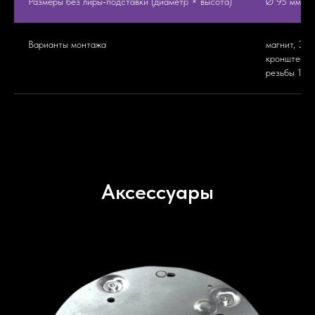
Размеры без лиры‑подставки (диаметр × высота)
Ø 95 мм × 
Варианты монтажа
магнит, 3 р
кронштейн (
резьбы 1/4"
Аксессуары