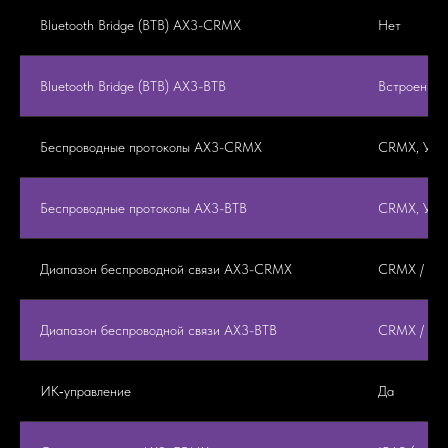
Bluetooth Bridge (BTB) AX3-CRMX
Нет
Bluetooth Bridge (BTB) AX3-BTB
Встроенны
Беспроводные протоколы AX3-CRMX
CRMX, УВЧ
Беспроводные протоколы AX3-BTB
CRMX, УВЧ, 
Диапазон беспроводной связи AX3-CRMX
CRMX / УВЧ
Диапазон беспроводной связи AX3-BTB
CRMX / УВЧ
ИК‑управление
Да