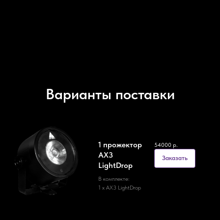
Варианты поставки
1 прожектор
54000
р.
AX3
Заказать
LightDrop
В комплекте:
1 х AX3 LightDrop