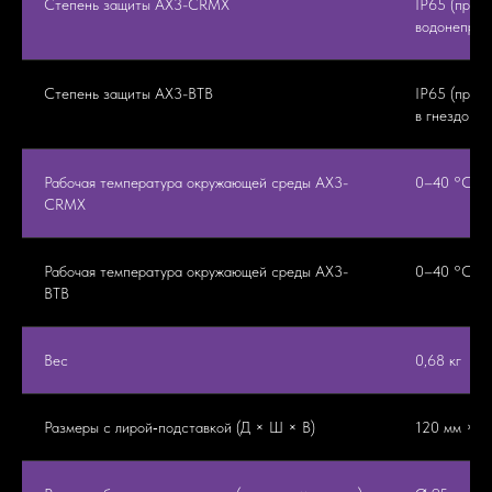
Степень защиты AX3-CRMX
IP65 (при 
водонепрон
Степень защиты AX3-BTB
IP65 (при 
в гнездо за
Рабочая температура окружающей среды AX3-
0–40 °C
CRMX
Рабочая температура окружающей среды AX3-
0–40 °C
BTB
Вес
0,68 кг
Размеры с лирой‑подставкой (Д × Ш × В)
120 мм × 5