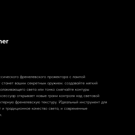
ner
ссического френелевского прожектора с лампой
r станет вашим секретным оружием: создавайте мягкий
волакивающего света или тонко смягчайте контуры
ксессуар открывает новые грани контроля над световой
актерную френелевскую текстуру. Идеальный инструмент для
т и традиционное качество света, и современные
и.