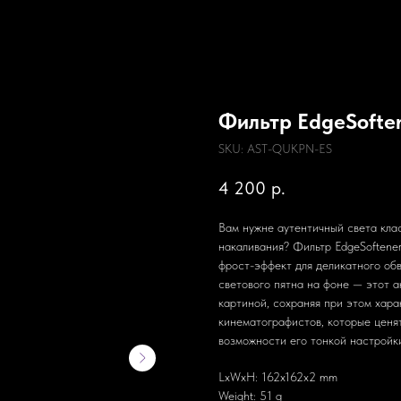
Фильтр EdgeSofte
SKU:
AST-QUKPN-ES
4 200
р.
Вам нужне аутентичный света кла
накаливания? Фильтр EdgeSoftene
фрост-эффект для деликатного об
светового пятна на фоне — этот а
картиной, сохраняя при этом хар
кинематографистов, которые ценя
возможности его тонкой настройк
LxWxH: 162x162x2 mm
Weight: 51 g