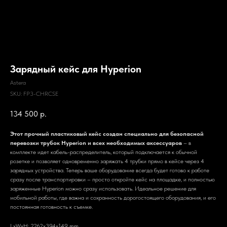
Зарядный кейс для Hyperion
Astera
SKU:
FP3-CHRCSE
134 500
р.
Этот прочный пластиковый кейс создан специально для безопасной
перевозки трубок Hyperion и всех необходимых аксессуаров
– в
комплекте идет кабель-распределитель, который подключается к обычной
розетке и позволяет одновременно заряжать 4 трубки прямо в кейсе через 4
зарядных устройства. Теперь ваше оборудование всегда будет готово к работе
сразу после транспортировки – просто откройте кейс на площадке, и полностью
заряженные Hyperion можно сразу использовать. Идеальное решение для
мобильной работы, где важна и сохранность дорогостоящего оборудования, и его
постоянная готовность к съемке.
LxWxH: 2262x394x149 mm